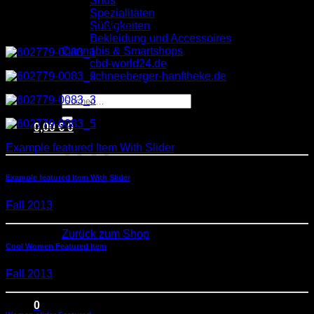
Snus
NELLY.COM
Spezialitäten
Süßigkeiten
Schlagwörter:
Fall 2013
Bekleidung und Accessoires
Cannabis & Smartshops
cbd-world24.de
schneeberger-hanftheke.de
Suchen
nach:
0,00
€
0
Example featured Item With Slider
Example featured Item With Slider
Fall 2013
Es befinden sich keine Produkte im Warenkorb.
Zurück zum Shop
Cool Women Featured Item
Fall 2013
0