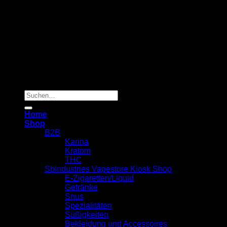
Copyright 2026 ©
Sbindustries Vapestore Kiosk
Suchen
nach:
Home
Shop
B2B
Kanna
Kratom
THC
Sbindustries Vapestore Kiosk Shop
E-Zigaretten/Liquid
Getränke
Snus
Spezialitäten
Süßigkeiten
Bekleidung und Accessoires