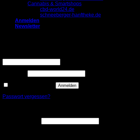
Cannabis & Smartshops
cbd-world24.de
schneeberger-hanftheke.de
Anmelden
Newsletter
Anmelden
Erforderlich
Benutzername oder E-Mail-Adresse
*
Erforderlich
Passwort
*
Angemeldet bleiben
Anmelden
Passwort vergessen?
Registrieren
Erforderlich
E-Mail-Adresse
*
Ein Link zum Erstellen eines neuen Passworts wird an deine
E-Mail-Adresse gesendet.