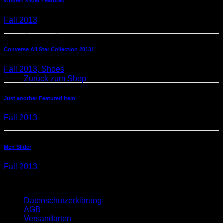
Women slider Featured
Warenkorb
Fall 2013
Converse All Star Collection 2013!
Es befinden sich keine Produkte im Warenkorb.
Fall 2013, Shoes
Zurück zum Shop
Just another Featured item
Fall 2013
Men Slider
Fall 2013
Quicklinks
Datenschutzerklärung
AGB
Versandarten