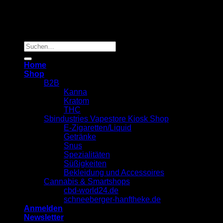
Copyright 2026 ©
Sbindustries Vapestore Kiosk
Suchen
nach:
Home
Shop
B2B
Kanna
Kratom
THC
Sbindustries Vapestore Kiosk Shop
E-Zigaretten/Liquid
Getränke
Snus
Spezialitäten
Süßigkeiten
Bekleidung und Accessoires
Cannabis & Smartshops
cbd-world24.de
schneeberger-hanftheke.de
Anmelden
Newsletter