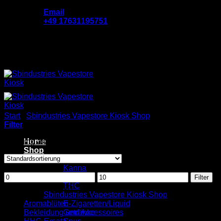
Zum
Email
Inhalt
‪+49 17631195751
springen
Add anything here or just remove it...
Start
/
Sbindustries Vapestore Kiosk Shop
/
Süßigkeiten
Filter
Showing all 7 results
Home
Shop
B2B
Filter By Price
Kanna
Min.
Max.
Kratom
Filter
Preis
Preis
THC
Produkt-Kategorien
Sbindustries Vapestore Kiosk Shop
Aromablüten
E-Zigaretten/Liquid
Bekleidung und Accessoires
Getränke