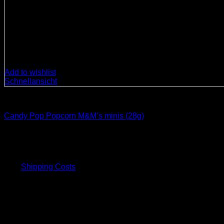
Add to wishlist
Schnellansicht
Süßigkeiten
Candy Pop Popcorn M&M’s minis (28g)
4,00
€
inkl. 19 % MwSt.
plus
Shipping Costs