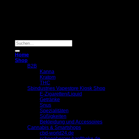
Copyright 2026 ©
Sbindustries Vapestore Kiosk
Suchen
nach:
Home
Shop
B2B
Kanna
Kratom
THC
Sbindustries Vapestore Kiosk Shop
E-Zigaretten/Liquid
Getränke
Snus
Spezialitäten
Süßigkeiten
Bekleidung und Accessoires
Cannabis & Smartshops
cbd-world24.de
schneeberger-hanftheke.de