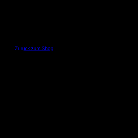
Warenkorb
Es befinden sich keine Produkte im Warenkorb.
Zurück zum Shop