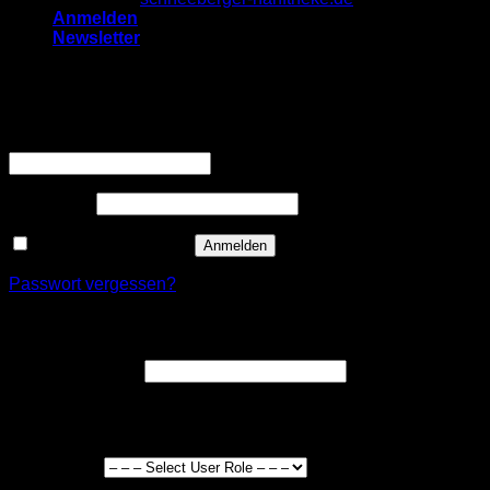
Anmelden
Newsletter
Anmelden
Erforderlich
Benutzername oder E-Mail-Adresse
*
Erforderlich
Passwort
*
Angemeldet bleiben
Anmelden
Passwort vergessen?
Registrieren
Erforderlich
E-Mail-Adresse
*
Ein Link zum Erstellen eines neuen Passworts wird an deine
E-Mail-Adresse gesendet.
User Type
*