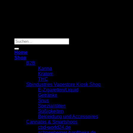
Copyright 2026 ©
Sbindustries Vapestore Kiosk
Suchen
nach:
Home
Shop
B2B
Kanna
Kratom
THC
Sbindustries Vapestore Kiosk Shop
E-Zigaretten/Liquid
Getränke
Snus
Spezialitäten
Süßigkeiten
Bekleidung und Accessoires
Cannabis & Smartshops
cbd-world24.de
schneeberger-hanftheke.de