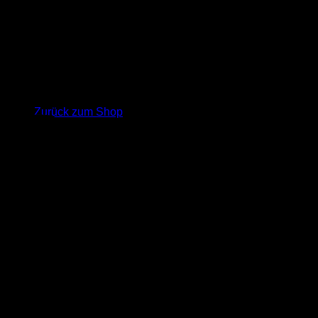
Warenkorb
Es befinden sich keine Produkte im Warenkorb.
Zurück zum Shop