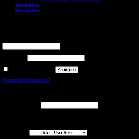
Anmelden
Newsletter
Anmelden
Erforderlich
Benutzername oder E-Mail-Adresse
*
Erforderlich
Passwort
*
Angemeldet bleiben
Anmelden
Passwort vergessen?
Registrieren
Erforderlich
E-Mail-Adresse
*
Ein Link zum Erstellen eines neuen Passworts wird an deine
E-Mail-Adresse gesendet.
User Type
*