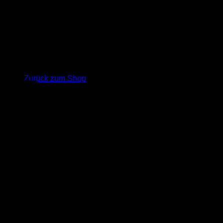
Warenkorb
Es befinden sich keine Produkte im Warenkorb.
Zurück zum Shop