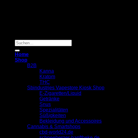
Copyright 2026 ©
Sbindustries Vapestore Kiosk
Suchen
nach:
Home
Shop
B2B
Kanna
Kratom
THC
Sbindustries Vapestore Kiosk Shop
E-Zigaretten/Liquid
Getränke
Snus
Spezialitäten
Süßigkeiten
Bekleidung und Accessoires
Cannabis & Smartshops
cbd-world24.de
schneeberger-hanftheke.de