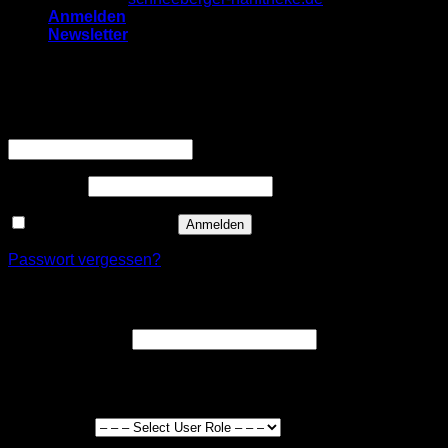
Anmelden
Newsletter
Anmelden
Erforderlich
Benutzername oder E-Mail-Adresse
*
Erforderlich
Passwort
*
Angemeldet bleiben
Anmelden
Passwort vergessen?
Registrieren
Erforderlich
E-Mail-Adresse
*
Ein Link zum Erstellen eines neuen Passworts wird an deine
E-Mail-Adresse gesendet.
User Type
*