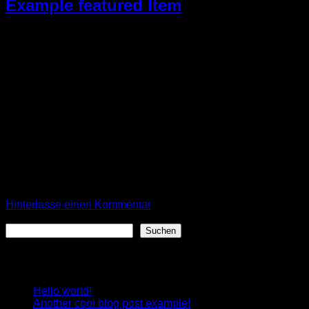
Example featured Item
07
Sep.
Lorem ipsum dolor sit amet, consectetur adipiscing elit.
Vestibulum iaculis massa nec velit commodo lobortis.
Quisque diam lacus, tincidunt vitae eros porta, sagittis
rhoncus est. Quisque sed justo a erat lobortis gravida.
Suspendisse nibh neque, hendrerit vel nisi at, ultrices
adipiscing justo. Nunc ullamcorper molestie felis at pharetra.
Wicked SS O-Neck NOK 199, Selected Homme –
NELLY.COM
Weiterlesen
→
Hinterlasse einen Kommentar
Suchen
Suchen
Recent Posts
Hello world!
Another cool blog post example!