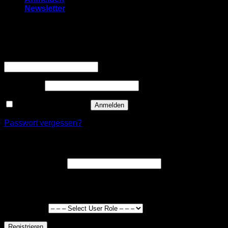
Newsletter
Anmelden
Erforderlich
Benutzername oder E-Mail-Adresse
*
Erforderlich
Passwort
*
Angemeldet bleiben
Anmelden
Passwort vergessen?
Registrieren
Erforderlich
E-Mail-Adresse
*
Ein Link zum Erstellen eines neuen Passworts wird an deine
E-Mail-Adresse gesendet.
User Type
*
Registrieren