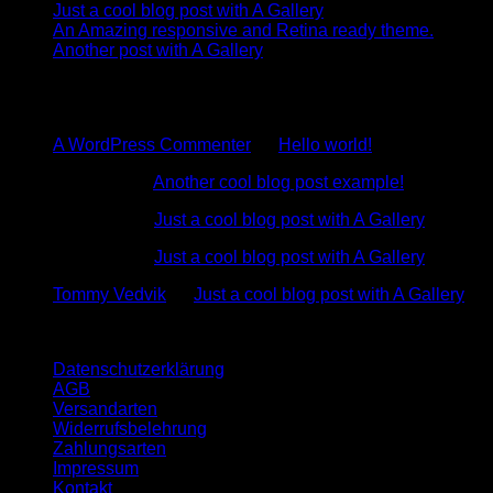
Just a cool blog post with A Gallery
An Amazing responsive and Retina ready theme.
Another post with A Gallery
Recent Comments
A WordPress Commenter
zu
Hello world!
Test User
zu
Another cool blog post example!
Test User
zu
Just a cool blog post with A Gallery
Test User
zu
Just a cool blog post with A Gallery
Tommy Vedvik
zu
Just a cool blog post with A Gallery
Quicklinks
Datenschutzerklärung
AGB
Versandarten
Widerrufsbelehrung
Zahlungsarten
Impressum
Kontakt