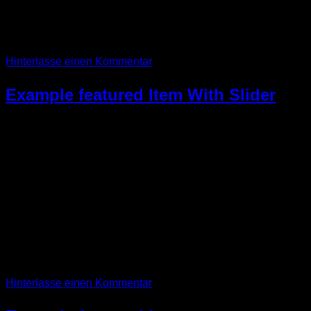
Wicked SS O-Neck NOK 199, Selected Homme –
NELLY.COM
Weiterlesen
→
Hinterlasse einen Kommentar
Example featured Item With Slider
07
Sep.
Lorem ipsum dolor sit amet, consectetur adipiscing elit.
Vestibulum iaculis massa nec velit commodo lobortis.
Quisque diam lacus, tincidunt vitae eros porta, sagittis
rhoncus est. Quisque sed justo a erat lobortis gravida.
Suspendisse nibh neque, hendrerit vel nisi at, ultrices
adipiscing justo. Nunc ullamcorper molestie felis at pharetra.
Jeansmaker Tee NOK 299, Lee Jeans – NELLY.COM
Weiterlesen
→
Hinterlasse einen Kommentar