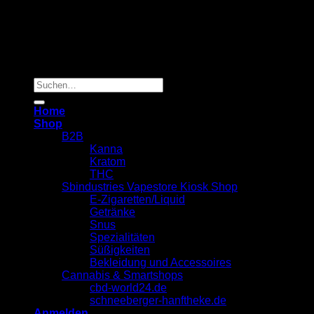
Copyright 2026 ©
Sbindustries Vapestore Kiosk
Suchen
nach:
Home
Shop
B2B
Kanna
Kratom
THC
Sbindustries Vapestore Kiosk Shop
E-Zigaretten/Liquid
Getränke
Snus
Spezialitäten
Süßigkeiten
Bekleidung und Accessoires
Cannabis & Smartshops
cbd-world24.de
schneeberger-hanftheke.de
Anmelden