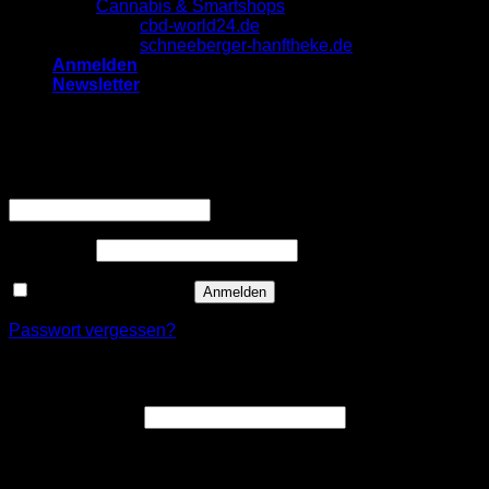
Cannabis & Smartshops
cbd-world24.de
schneeberger-hanftheke.de
Anmelden
Newsletter
Anmelden
Erforderlich
Benutzername oder E-Mail-Adresse
*
Erforderlich
Passwort
*
Angemeldet bleiben
Anmelden
Passwort vergessen?
Registrieren
Erforderlich
E-Mail-Adresse
*
Ein Link zum Erstellen eines neuen Passworts wird an deine
E-Mail-Adresse gesendet.