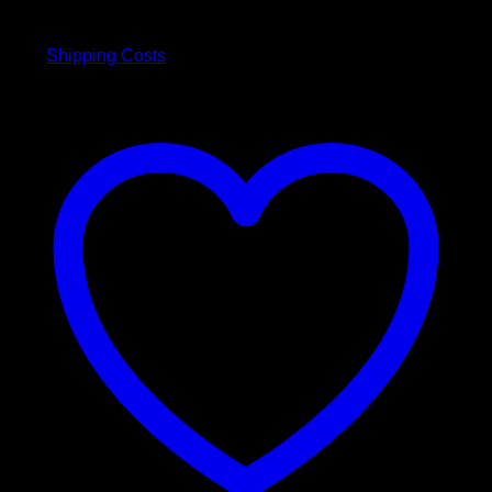
inkl. 19 % MwSt.
war:
ist:
39,90 €
29,90 €.
plus
Shipping Costs