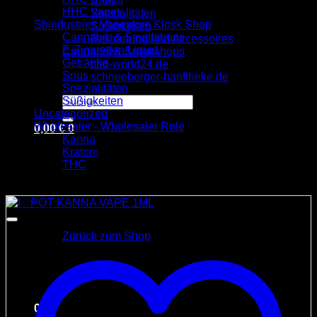
Snus
HHC Vapes
Spezialitäten
Sbindustries Vapestore Kiosk Shop
Süßigkeiten
Cannabis & Smartshops
Bekleidung und Accessoires
E-Zigaretten/Liquid
Cannabis & Smartshops
Getränke
cbd-world24.de
Snus
schneeberger-hanftheke.de
Spezialitäten
Suchen
Süßigkeiten
nach:
Uncategorized
Wholesaler - Wholesaler Role
0,00
€
0
Kanna
Kratom
THC
Angebot!
Es befinden sich keine Produkte im Warenkorb.
Zurück zum Shop
0