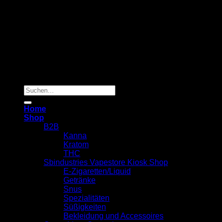
Copyright 2026 ©
Sbindustries Vapestore Kiosk
Suchen
nach:
Home
Shop
B2B
Kanna
Kratom
THC
Sbindustries Vapestore Kiosk Shop
E-Zigaretten/Liquid
Getränke
Snus
Spezialitäten
Süßigkeiten
Bekleidung und Accessoires