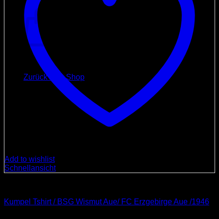
Warenkorb
Es befinden sich keine Produkte im Warenkorb.
Zurück zum Shop
Add to wishlist
Schnellansicht
Bekleidung und Accessoires
Kumpel Tshirt / BSG Wismut Aue/ FC Erzgebirge Aue /1946
Ursprünglicher
Aktueller
29,90
€
24,90
€