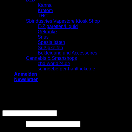
Kanna
Kratom
THC
Sbindustries Vapestore Kiosk Shop
E-Zigaretten/Liquid
Getränke
Snus
Spezialitäten
Süßigkeiten
Bekleidung und Accessoires
Cannabis & Smartshops
cbd-world24.de
schneeberger-hanftheke.de
Anmelden
Newsletter
Anmelden
Erforderlich
Benutzername oder E-Mail-Adresse
*
Erforderlich
Passwort
*