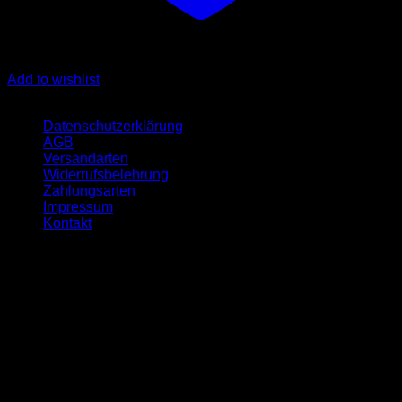
Add to wishlist
Quicklinks
Datenschutzerklärung
AGB
Versandarten
Widerrufsbelehrung
Zahlungsarten
Impressum
Kontakt
Öffnungszeit
Montag:- 09-17 Uhr
Dienstag:- 10-18 Uhr
Mittwoch:- 09-17 Uhr
Donnerstag:- 10-18 Uhr
Freitag:- 09-17 Uhr
Samstag geschlossen
Sonntag geschlossen