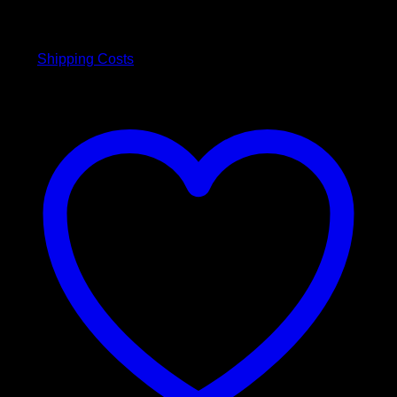
Preis
Preis
inkl. MwSt.
war:
ist:
29,90 €
24,90 €.
plus
Shipping Costs