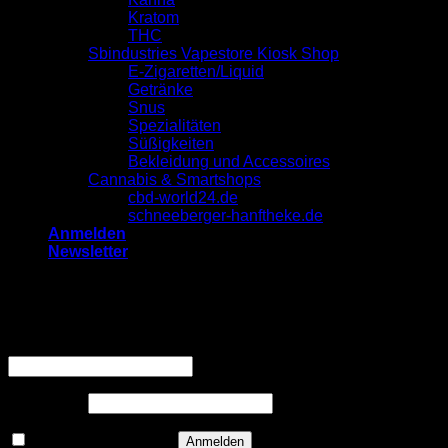
Kratom
THC
Sbindustries Vapestore Kiosk Shop
E-Zigaretten/Liquid
Getränke
Snus
Spezialitäten
Süßigkeiten
Bekleidung und Accessoires
Cannabis & Smartshops
cbd-world24.de
schneeberger-hanftheke.de
Anmelden
Newsletter
Anmelden
Erforderlich
Benutzername oder E-Mail-Adresse
*
Erforderlich
Passwort
*
Angemeldet bleiben
Anmelden