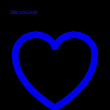
inkl. MwSt.
war:
ist:
9,90 €
8,90 €.
plus
Shipping Costs