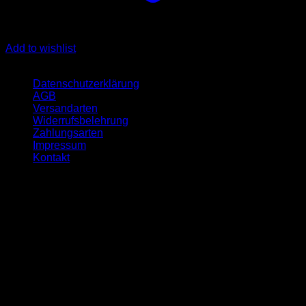
Add to wishlist
Quicklinks
Datenschutzerklärung
AGB
Versandarten
Widerrufsbelehrung
Zahlungsarten
Impressum
Kontakt
Öffnungszeit
Montag:- 09-17 Uhr
Dienstag:- 10-18 Uhr
Mittwoch:- 09-17 Uhr
Donnerstag:- 10-18 Uhr
Freitag:- 09-17 Uhr
Samstag geschlossen
Sonntag geschlossen
Unser Unternehmen ist auf den Handel mit hochwertigen