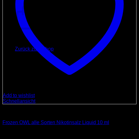
Warenkorb
Es befinden sich keine Produkte im Warenkorb.
Zurück zum Shop
Add to wishlist
Schnellansicht
E-Zigaretten/Liquid
Frozen OWL alle Sorten Nikotinsalz Liquid 10 ml
Ursprünglicher
Aktueller
9,90
€
8,90
€
Preis
Preis