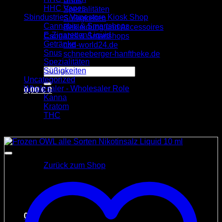
Snus
HHC Vapes
Spezialitäten
Sbindustries Vapestore Kiosk Shop
Süßigkeiten
Cannabis & Smartshops
Bekleidung und Accessoires
E-Zigaretten/Liquid
Cannabis & Smartshops
Getränke
cbd-world24.de
Snus
schneeberger-hanftheke.de
Spezialitäten
Suchen
Süßigkeiten
nach:
Uncategorized
Wholesaler - Wholesaler Role
0,00
€
0
Kanna
Kratom
THC
Angebot!
Es befinden sich keine Produkte im Warenkorb.
Zurück zum Shop
0