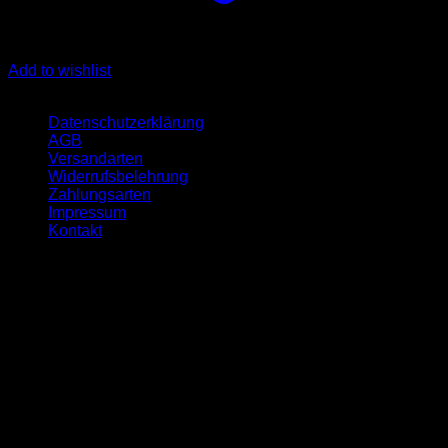
Add to wishlist
Quicklinks
Datenschutzerklärung
AGB
Versandarten
Widerrufsbelehrung
Zahlungsarten
Impressum
Kontakt
Öffnungszeit
Montag:- 09-17 Uhr
Dienstag:- 10-18 Uhr
Mittwoch:- 09-17 Uhr
Donnerstag:- 10-18 Uhr
Freitag:- 09-17 Uhr
Samstag geschlossen
Sonntag geschlossen
Unser Unternehmen ist auf den Handel mit hochwertigen