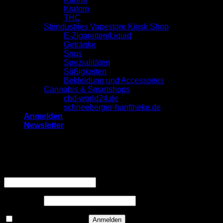
Kratom
THC
Sbindustries Vapestore Kiosk Shop
E-Zigaretten/Liquid
Getränke
Snus
Spezialitäten
Süßigkeiten
Bekleidung und Accessoires
Cannabis & Smartshops
cbd-world24.de
schneeberger-hanftheke.de
Anmelden
Newsletter
Anmelden
Erforderlich
Benutzername oder E-Mail-Adresse
*
Erforderlich
Passwort
*
Angemeldet bleiben
Anmelden