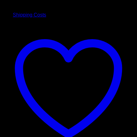
inkl. 19 % MwSt.
war:
ist:
3,00 €
2,50 €.
plus
Shipping Costs