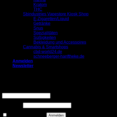
Kratom
THC
Sbindustries Vapestore Kiosk Shop
E-Zigaretten/Liquid
Getränke
Snus
Spezialitäten
Süßigkeiten
Bekleidung und Accessoires
Cannabis & Smartshops
cbd-world24.de
schneeberger-hanftheke.de
Anmelden
Newsletter
Anmelden
Erforderlich
Benutzername oder E-Mail-Adresse
*
Erforderlich
Passwort
*
Angemeldet bleiben
Anmelden