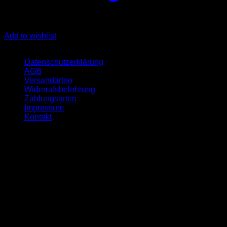
Add to wishlist
Quicklinks
Datenschutzerklärung
AGB
Versandarten
Widerrufsbelehrung
Zahlungsarten
Impressum
Kontakt
Öffnungszeit
Montag:- 09-17 Uhr
Dienstag:- 10-18 Uhr
Mittwoch:- 09-17 Uhr
Donnerstag:- 10-18 Uhr
Freitag:- 09-17 Uhr
Samstag geschlossen
Sonntag geschlossen
Unser Unternehmen ist auf den Handel mit hochwertigen