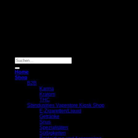
Copyright 2026 ©
Sbindustries Vapestore Kiosk
Suchen
nach:
Home
Shop
B2B
Kanna
Kratom
THC
Sbindustries Vapestore Kiosk Shop
E-Zigaretten/Liquid
Getränke
Snus
Spezialitäten
Süßigkeiten