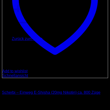
Warenkorb
Es befinden sich keine Produkte im Warenkorb.
Zurück zum Shop
Add to wishlist
Schnellansicht
E-Zigaretten/Liquid
Scherbi – Einweg E-Shisha (20mg Nikotin) ca. 800 Züge
9,90
€
inkl. MwSt.