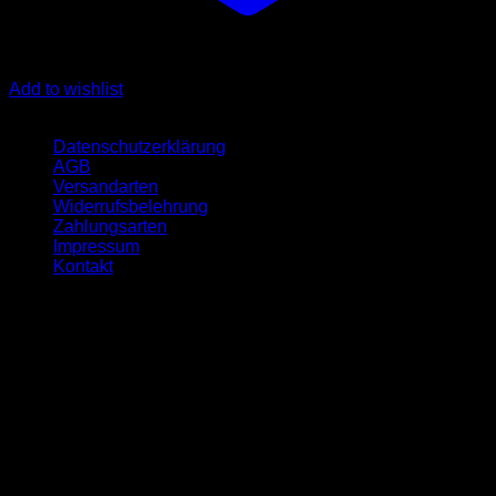
Add to wishlist
Quicklinks
Datenschutzerklärung
AGB
Versandarten
Widerrufsbelehrung
Zahlungsarten
Impressum
Kontakt
Öffnungszeit
Montag:- 09-17 Uhr
Dienstag:- 10-18 Uhr
Mittwoch:- 09-17 Uhr
Donnerstag:- 10-18 Uhr
Freitag:- 09-17 Uhr
Samstag geschlossen
Sonntag geschlossen