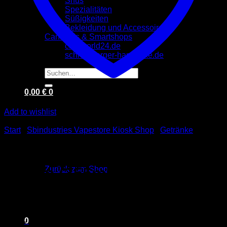
Snus
Spezialitäten
Süßigkeiten
Bekleidung und Accessoires
Cannabis & Smartshops
cbd-world24.de
schneeberger-hanftheke.de
Suchen
nach:
0,00
€
0
Add to wishlist
Start
/
Sbindustries Vapestore Kiosk Shop
/
Getränke
Dr. Pepper Strawberries &
Es befinden sich keine Produkte im Warenkorb.
Cream (355ml)
Zurück zum Shop
0
3,00
€