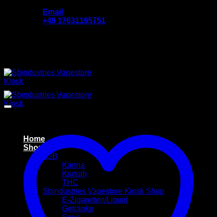
Zum
Email
Inhalt
‪+49 17631195751
springen
Add anything here or just remove it...
Home
Shop
B2B
Kanna
Kratom
THC
Sbindustries Vapestore Kiosk Shop
E-Zigaretten/Liquid
Getränke