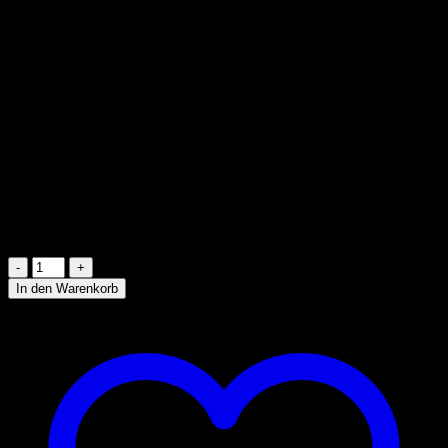
Energie
177,0 kJ / 42,0 kcal
Fett
0,0 g
davon ges.
0,0 g
Fettsäuren
Kohlenhydrate
11,3 g
davon Zucker
10,9 g
Eiweiß
0,0 g
Salz
0,04 g
USA / Vereinigte Staaten von
Herkunftsland
Amerika
3 vorrätig
Dr.
Pepper
In den Warenkorb
Strawberries
&
Cream
(355ml)
Menge