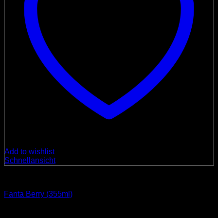
Add to wishlist
Schnellansicht
Getränke
Fanta Berry (355ml)
Ursprünglicher
Aktueller
3,00
€
2,50
€