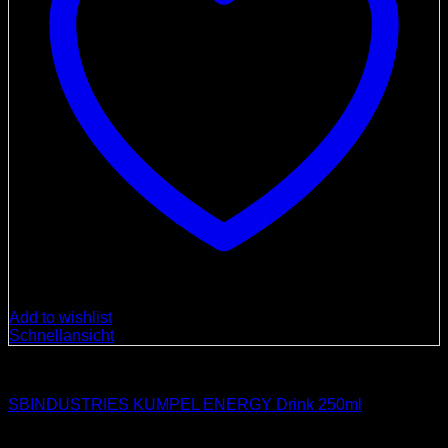
Add to wishlist
Schnellansicht
Getränke
SBINDUSTRIES KUMPEL ENERGY Drink 250ml
Ursprünglicher
Aktueller
3,00
€
2,50
€