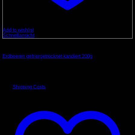
Add to wishlist
Schnellansicht
Spezialitäten
Erdbeeren gefriergetrocknet kandiert 200g
12,00
€
inkl. 19 % MwSt.
plus
Shipping Costs