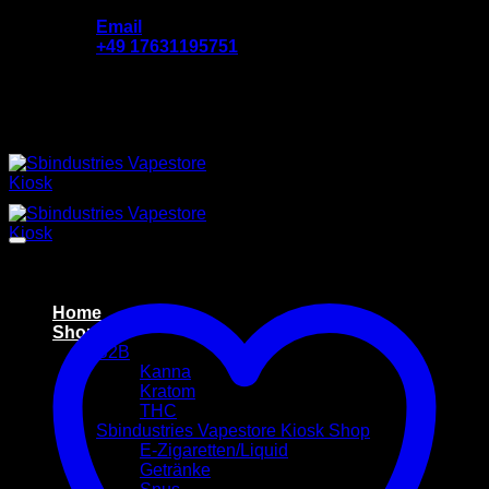
Zum
Email
Inhalt
‪+49 17631195751
springen
Add anything here or just remove it...
Home
Shop
B2B
Kanna
Kratom
THC
Sbindustries Vapestore Kiosk Shop
E-Zigaretten/Liquid
Getränke