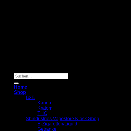
Copyright 2026 ©
Sbindustries Vapestore Kiosk
Suchen
nach:
Home
Shop
B2B
Kanna
Kratom
THC
Sbindustries Vapestore Kiosk Shop
E-Zigaretten/Liquid
Getränke