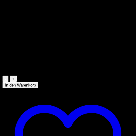
Alternative zu den übrigen Zitrusfrüchten.
Getrocknet schmecken Pomelos hervorragend im Müsli oder
Quark, als Nachspeise oder belebender Snack.
Kann Spuren enthalten von:
Schwefeldioxid
Keine weiteren Allergene enthalten gemäß EU-Verordnung
1169/2011.
1 vorrätig
Pomelo
200g
In den Warenkorb
Menge