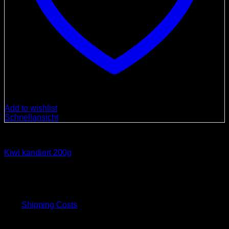
Add to wishlist
Schnellansicht
Spezialitäten
Kiwi kandiert 200g
8,00
€
inkl. 19 % MwSt.
plus
Shipping Costs