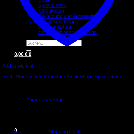
Snus
Spezialitäten
Süßigkeiten
Bekleidung und Accessoires
Cannabis & Smartshops
cbd-world24.de
schneeberger-hanftheke.de
Suchen
nach:
0,00
€
0
Add to wishlist
Start
/
Sbindustries Vapestore Kiosk Shop
/
Spezialitäten
Pomelo 200g
Es befinden sich keine Produkte im Warenkorb.
Zurück zum Shop
10,00
€
0
inkl. 19 % MwSt.
plus
Shipping Costs