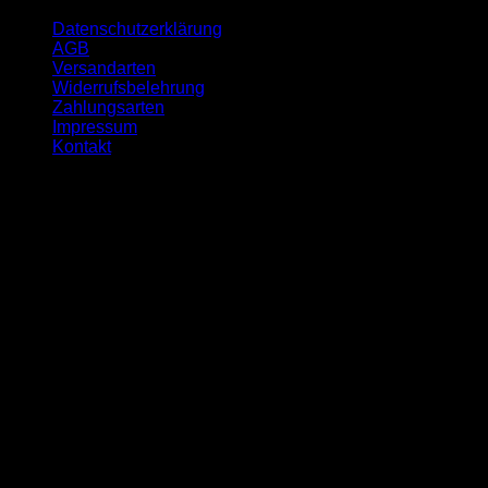
Datenschutzerklärung
AGB
Versandarten
Widerrufsbelehrung
Zahlungsarten
Impressum
Kontakt
Öffnungszeit
Montag:- 09-17 Uhr
Dienstag:- 10-18 Uhr
Mittwoch:- 09-17 Uhr
Donnerstag:- 10-18 Uhr
Freitag:- 09-17 Uhr
Samstag geschlossen
Sonntag geschlossen
Unser Unternehmen ist auf den Handel mit hochwertigen
Cannabinoiden, innovativer Kosmetik, effektiven
Nahrungsergänzungsmitteln und vielfältigen Smartshop-
Produkten spezialisiert. Wir legen großen Wert auf Qualität
und Transparenz, um unseren Kunden die bestmöglichen
Produkte anzubieten.