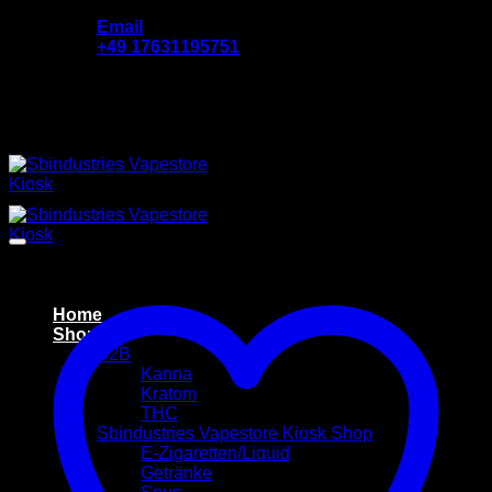
Zum
Email
Inhalt
‪+49 17631195751
springen
Add anything here or just remove it...
Home
Shop
B2B
Kanna
Kratom
THC
Sbindustries Vapestore Kiosk Shop
E-Zigaretten/Liquid
Getränke