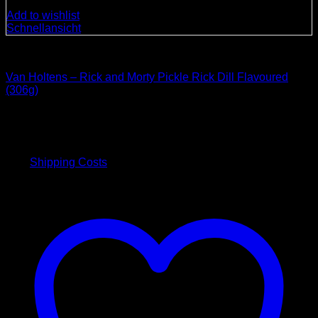
Add to wishlist
Schnellansicht
Süßigkeiten
Van Holtens – Rick and Morty Pickle Rick Dill Flavoured
(306g)
3,00
€
inkl. 19 % MwSt.
plus
Shipping Costs