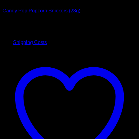
Süßigkeiten
Candy Pop Popcorn Snickers (28g)
4,00
€
inkl. 19 % MwSt.
plus
Shipping Costs