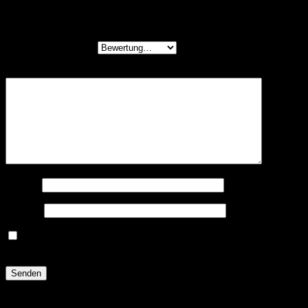
Schreibe die erste Rezension für „Candy Pop
Popcorn M&M’s minis (28g)“
Deine Bewertung
*
Deine Rezension
*
Name
*
E-Mail
*
Name, E-Mail-Adresse und Website in diesem Browser
für meinen nächsten Kommentar speichern.
Ähnliche Produkte