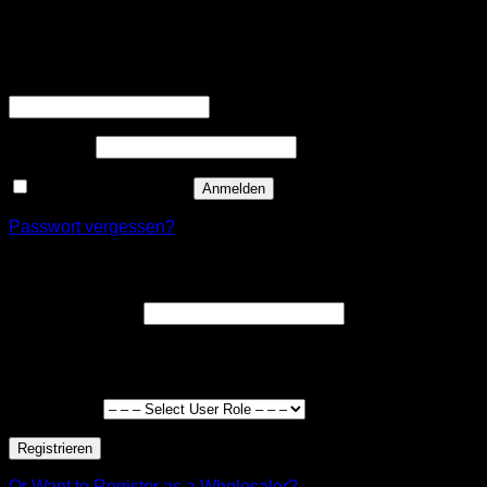
Anmelden
Erforderlich
Benutzername oder E-Mail-Adresse
*
Erforderlich
Passwort
*
Angemeldet bleiben
Anmelden
Passwort vergessen?
Registrieren
Erforderlich
E-Mail-Adresse
*
Ein Link zum Erstellen eines neuen Passworts wird an deine
E-Mail-Adresse gesendet.
User Type
*
Registrieren
Or Want to Register as a Wholesaler?