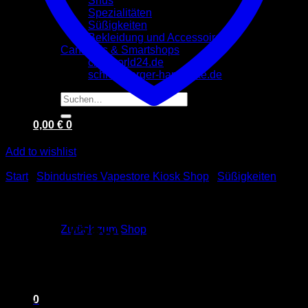
Snus
Spezialitäten
Süßigkeiten
Bekleidung und Accessoires
Cannabis & Smartshops
cbd-world24.de
schneeberger-hanftheke.de
Suchen
nach:
0,00
€
0
Add to wishlist
Start
/
Sbindustries Vapestore Kiosk Shop
/
Süßigkeiten
Candy Pop Popcorn M&M’s
Es befinden sich keine Produkte im Warenkorb.
minis (28g)
Zurück zum Shop
0
4,00
€