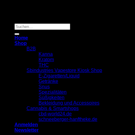
Copyright 2026 ©
Sbindustries Vapestore Kiosk
Suchen
nach:
Home
Shop
B2B
Kanna
Kratom
THC
Sbindustries Vapestore Kiosk Shop
E-Zigaretten/Liquid
Getränke
Snus
Spezialitäten
Süßigkeiten
Bekleidung und Accessoires
Cannabis & Smartshops
cbd-world24.de
schneeberger-hanftheke.de
Anmelden
Newsletter