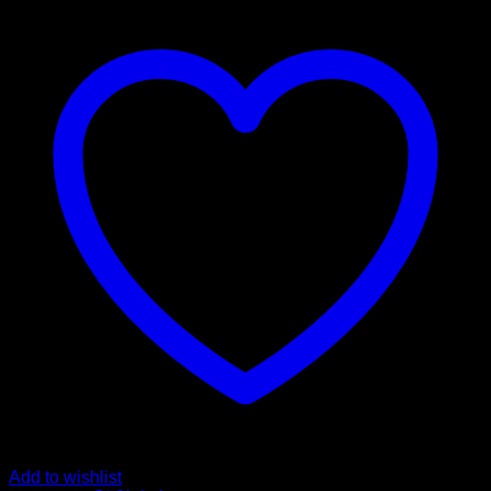
M&M's
minis
(28g)
Menge
Add to wishlist