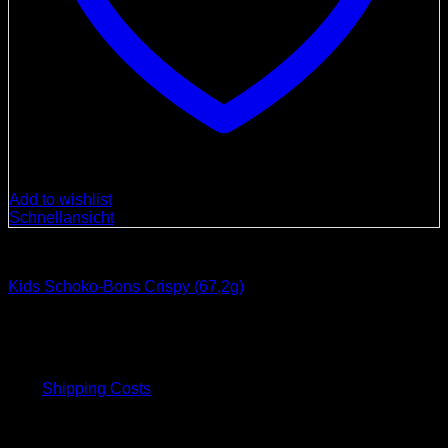
Add to wishlist
Schnellansicht
Süßigkeiten
Kids Schoko-Bons Crispy (67,2g)
10,00
€
inkl. 19 % MwSt.
plus
Shipping Costs