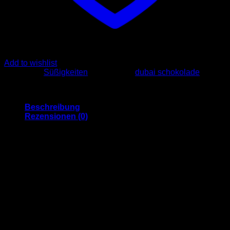
Add to wishlist
Kategorie:
Süßigkeiten
Schlagwort:
dubai schokolade
Beschreibung
Rezensionen (0)
Elit Dubai Schokolade (30g)
Zutaten:
Vollmilchschokolade (60%) (Zucker, Milchpulver,
Kakaobutter, Kakaomasse, Emulgator
(Sonnenblumenlecithin), Aroma (Vanillin)), Pistaziencreme
mit Kadayif (40%) (Pflanzliches Fett (Palm), Zucker,
Pistazien (25%), Kadayig (15%) (Weizenmehl (enthält
Gluten), Wasser, Salz), Maltodextrin, Milchpulver,
Molkenpulver (Milchprodukt), Emulgator