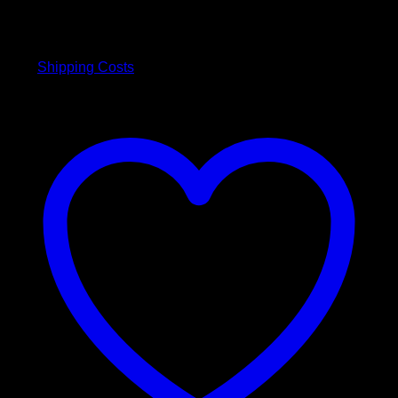
4,00
€
inkl. 19 % MwSt.
plus
Shipping Costs