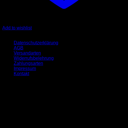
Add to wishlist
Quicklinks
Datenschutzerklärung
AGB
Versandarten
Widerrufsbelehrung
Zahlungsarten
Impressum
Kontakt
Öffnungszeit
Montag:- 09-17 Uhr
Dienstag:- 10-18 Uhr
Mittwoch:- 09-17 Uhr
Donnerstag:- 10-18 Uhr
Freitag:- 09-17 Uhr
Samstag geschlossen
Sonntag geschlossen