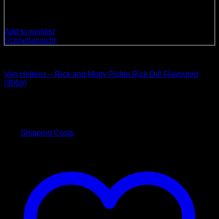
Add to wishlist
Schnellansicht
Süßigkeiten
Van Holtens – Rick and Morty Pickle Rick Dill Flavoured
(306g)
3,00
€
inkl. 19 % MwSt.
plus
Shipping Costs