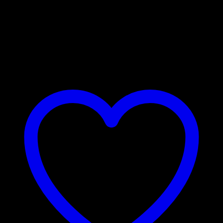
davon Zucker:
50 g
Eiweiß:
6 g
Salz:
0.27 g
Nicht vorrätig