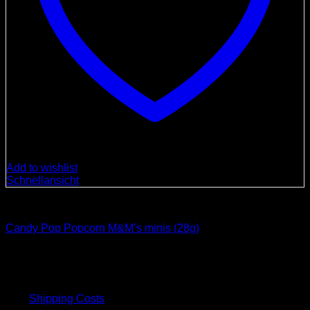
Add to wishlist
Schnellansicht
Süßigkeiten
Candy Pop Popcorn M&M’s minis (28g)
4,00
€
inkl. 19 % MwSt.
plus
Shipping Costs