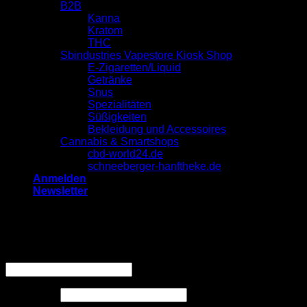
B2B
Kanna
Kratom
THC
Sbindustries Vapestore Kiosk Shop
E-Zigaretten/Liquid
Getränke
Snus
Spezialitäten
Süßigkeiten
Bekleidung und Accessoires
Cannabis & Smartshops
cbd-world24.de
schneeberger-hanftheke.de
Anmelden
Newsletter
Anmelden
Erforderlich
Benutzername oder E-Mail-Adresse
*
Erforderlich
Passwort
*