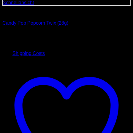
Schnellansicht
Süßigkeiten
Candy Pop Popcorn Twix (28g)
4,00
€
inkl. 19 % MwSt.
plus
Shipping Costs