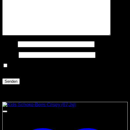
Name
*
E-Mail
*
Name, E-Mail-Adresse und Website in diesem Browser
für meinen nächsten Kommentar speichern.
Ähnliche Produkte