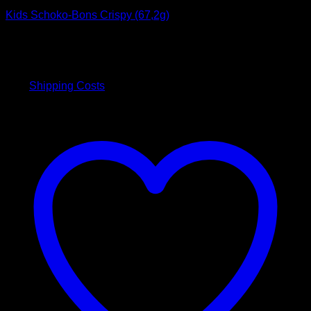
Kids Schoko-Bons Crispy (67,2g)
10,00
€
inkl. 19 % MwSt.
plus
Shipping Costs