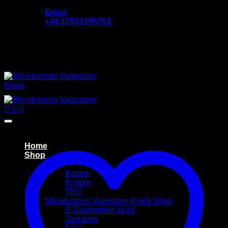
Zum
Email
Inhalt
‪+49 17631195751
springen
Add anything here or just remove it...
Angebot!
Home
Shop
B2B
Kanna
Kratom
THC
Sbindustries Vapestore Kiosk Shop
E-Zigaretten/Liquid
Getränke