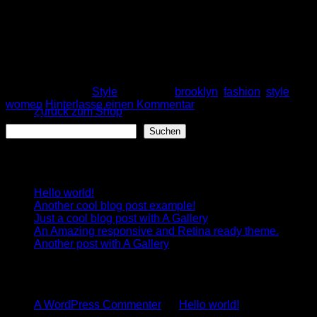
Warenkorb
facilisis ultrices nibh. Quisque commodo nunc eget tortor
dapibus, et tristique magna convallis. Phasellus egestas
nunc eu venenatis vehicula. Phasellus et magna nulla. Proin
ante nunc, mollis a lectus ac, volutpat placerat ante.
Vestibulum sit amet […]
Weiterlesen
→
Es befinden sich keine Produkte im Warenkorb.
Veröffentlicht am
Style
|
Markiert
brooklyn
,
fashion
,
style
,
women
Hinterlasse einen Kommentar
Zurück zum Shop
Suchen
Suchen
Recent Posts
Hello world!
Another cool blog post example!
Just a cool blog post with A Gallery
An Amazing responsive and Retina ready theme.
Another post with A Gallery
Recent Comments
A WordPress Commenter
zu
Hello world!