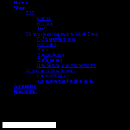
Home
Shop
B2B
Kanna
Kratom
THC
Sbindustries Vapestore Kiosk Shop
E-Zigaretten/Liquid
Getränke
Snus
Spezialitäten
Süßigkeiten
Bekleidung und Accessoires
Cannabis & Smartshops
cbd-world24.de
schneeberger-hanftheke.de
Anmelden
Newsletter
Anmelden
Erforderlich
Benutzername oder E-Mail-Adresse
*