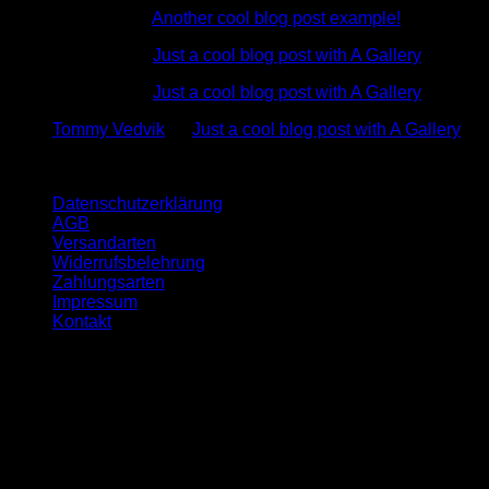
Test User
zu
Another cool blog post example!
Test User
zu
Just a cool blog post with A Gallery
Test User
zu
Just a cool blog post with A Gallery
Tommy Vedvik
zu
Just a cool blog post with A Gallery
Quicklinks
Datenschutzerklärung
AGB
Versandarten
Widerrufsbelehrung
Zahlungsarten
Impressum
Kontakt
Öffnungszeit
Montag:- 09-17 Uhr
Dienstag:- 10-18 Uhr
Mittwoch:- 09-17 Uhr
Donnerstag:- 10-18 Uhr
Freitag:- 09-17 Uhr