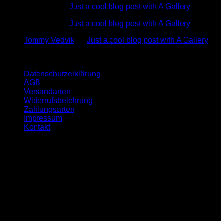
Test User
zu
Just a cool blog post with A Gallery
Test User
zu
Just a cool blog post with A Gallery
Tommy Vedvik
zu
Just a cool blog post with A Gallery
Quicklinks
Datenschutzerklärung
AGB
Versandarten
Widerrufsbelehrung
Zahlungsarten
Impressum
Kontakt
Öffnungszeit
Montag:- 09-17 Uhr
Dienstag:- 10-18 Uhr
Mittwoch:- 09-17 Uhr
Donnerstag:- 10-18 Uhr
Freitag:- 09-17 Uhr
Samstag geschlossen
Sonntag geschlossen