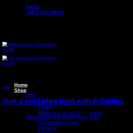
Zum
Email
Inhalt
‪+49 17631195751
springen
Add anything here or just remove it...
Schlagwort-Archive:
style
Home
Style
Shop
B2B
Just a cool blog post with A Gallery
Kanna
Kratom
THC
Veröffentlicht am
Dezember 30, 2013
von
Admin
Sbindustries Vapestore Kiosk Shop
30
E-Zigaretten/Liquid
Dez.
Getränke