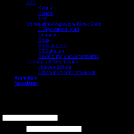
B2B
Kanna
Kratom
THC
Sbindustries Vapestore Kiosk Shop
E-Zigaretten/Liquid
Getränke
Snus
Spezialitäten
Süßigkeiten
Bekleidung und Accessoires
Cannabis & Smartshops
cbd-world24.de
schneeberger-hanftheke.de
Anmelden
Newsletter
Anmelden
Erforderlich
Benutzername oder E-Mail-Adresse
*
Erforderlich
Passwort
*