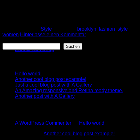
nunc eu venenatis vehicula. Phasellus et magna nulla. Proin
Warenkorb
ante nunc, mollis a lectus ac, volutpat placerat ante.
Vestibulum sit amet […]
Weiterlesen
→
Veröffentlicht am
Style
|
Markiert
brooklyn
,
fashion
,
style
,
women
Hinterlasse einen Kommentar
Es befinden sich keine Produkte im Warenkorb.
Suchen
Suchen
Zurück zum Shop
Recent Posts
Hello world!
Another cool blog post example!
Just a cool blog post with A Gallery
An Amazing responsive and Retina ready theme.
Another post with A Gallery
Recent Comments
A WordPress Commenter
zu
Hello world!
Test User
zu
Another cool blog post example!