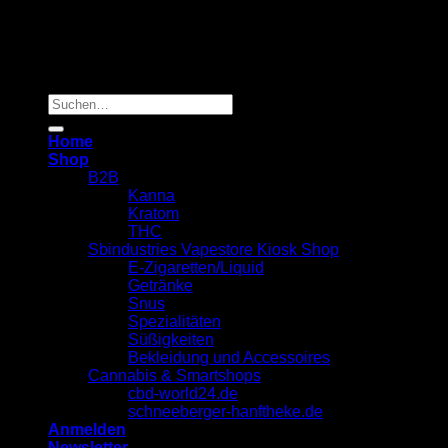
Copyright 2026 ©
Sbindustries Vapestore Kiosk
Suchen
nach:
Home
Shop
B2B
Kanna
Kratom
THC
Sbindustries Vapestore Kiosk Shop
E-Zigaretten/Liquid
Getränke
Snus
Spezialitäten
Süßigkeiten
Bekleidung und Accessoires
Cannabis & Smartshops
cbd-world24.de
schneeberger-hanftheke.de
Anmelden
Newsletter