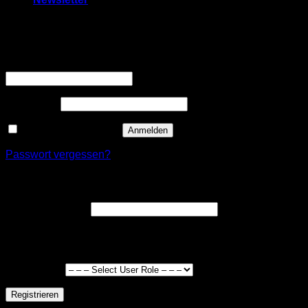
Anmelden
Erforderlich
Benutzername oder E-Mail-Adresse
*
Erforderlich
Passwort
*
Angemeldet bleiben
Anmelden
Passwort vergessen?
Registrieren
Erforderlich
E-Mail-Adresse
*
Ein Link zum Erstellen eines neuen Passworts wird an deine
E-Mail-Adresse gesendet.
User Type
*
Registrieren