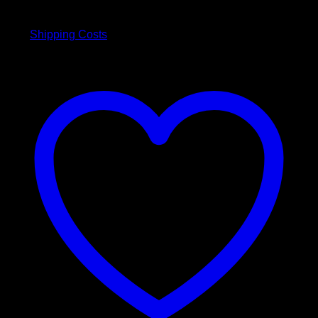
inkl. 19 % MwSt.
war:
ist:
30,00 €
25,00 €.
plus
Shipping Costs