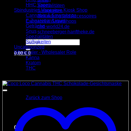
Snus
HHC Vapes
Spezialitäten
Sbindustries Vapestore Kiosk Shop
Süßigkeiten
Cannabis & Smartshops
Bekleidung und Accessoires
E-Zigaretten/Liquid
Cannabis & Smartshops
Getränke
cbd-world24.de
Snus
schneeberger-hanftheke.de
Spezialitäten
Suchen
Süßigkeiten
nach:
Uncategorized
Wholesaler - Wholesaler Role
0,00
€
0
Kanna
Kratom
THC
Angebot!
Es befinden sich keine Produkte im Warenkorb.
Zurück zum Shop
0