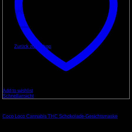
Warenkorb
Es befinden sich keine Produkte im Warenkorb.
Zurück zum Shop
Add to wishlist
Schnellansicht
THC
Coco Loco Cannabis THC Schokolade-Gesichtsmaske
Ursprünglicher
Aktueller
30,00
€
25,00
€
Preis
Preis